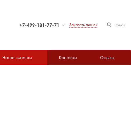
+7-499-181-77-71
Заказать звонок
Поиск
+7-499-181-77-71
г. Москва, 129343, проезд
Серебрякова, д. 6
Пн-Пт: 9:30-18:30
Наши клиенты
Контакты
Отзывы
Cб-Вс: Выходной
lab@mirastoy.ru
+7-925-256-75-35
г. Москва, 129343, проезд
Серебрякова, д. 6
Пн-Пт: 9:30-18:30
Cб-Вс: Выходной
lab@mirastoy.ru